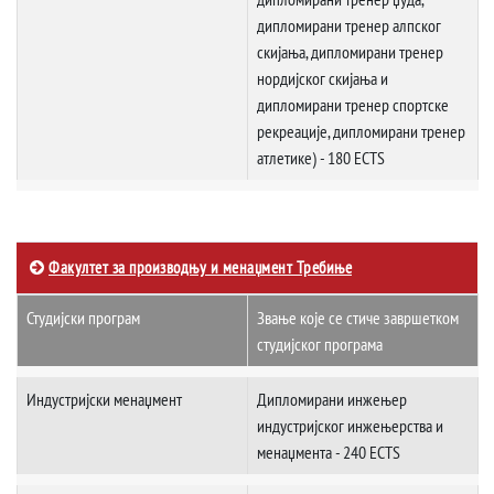
дипломирани тренер алпског
скијања, дипломирани тренер
нордијског скијања и
дипломирани тренер спортске
рекреације, дипломирани тренер
атлетике) - 180 ECTS
Факултет за производњу и менаџмент Требиње
Студијски програм
Звање које се стиче завршетком
студијског програма
Индустријски менаџмент
Дипломирани инжењер
индустријског инжењерства и
менаџмента - 240 ECTS