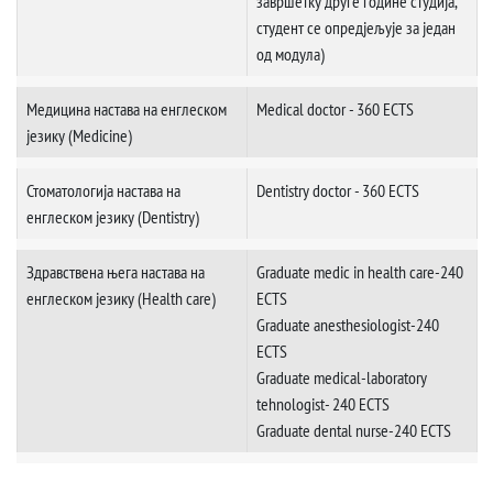
завршетку друге године студија,
студент се опредјељује за један
од модула)
Медицина настава на енглеском
Medical doctor - 360 ECTS
језику (Medicine)
Стоматологија настава на
Dentistry doctor - 360 ECTS
енглеском језику (Dentistry)
Здравствена њега настава на
Graduate medic in health care-240
енглеском језику (Health care)
ECTS
Graduate anesthesiologist-240
ECTS
Graduate medical-laboratory
tehnologist- 240 ECTS
Graduate dental nurse-240 ECTS