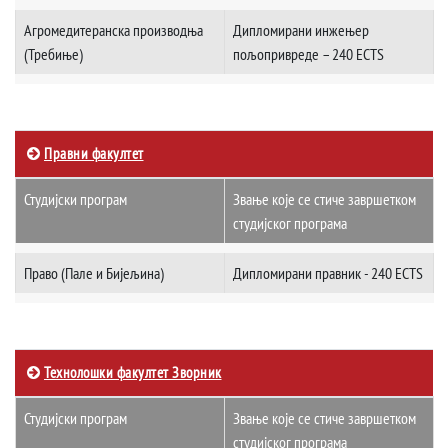
Агромедитеранска производња
Дипломирани инжeњер
(Требиње)
пољопривреде – 240 ECTS
Правни факултет
Студијски програм
Звање које се стиче завршетком
студијског програма
Право (Пале и Бијељина)
Дипломирани правник - 240 ECTS
Технолошки факултет Зворник
Студијски програм
Звање које се стиче завршетком
студијског програма