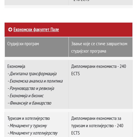
Економски факултет Пале
Студијски програм
Звање које се стиче завршетком
студијског програма
Економија
Дипломирани економиста - 240
- Дигитална трансформација
ECTS
- Економска анализа и политика
- Рачуноводство и ревизија
- Економија и бизнис
- Финансије и банкарство
Туризам и хотелијерство
Дипломирани економиста за
- Менаџмент у туризму
туризам и хотелијерство - 240
- Менаџмент у хотелијерству
ECTS