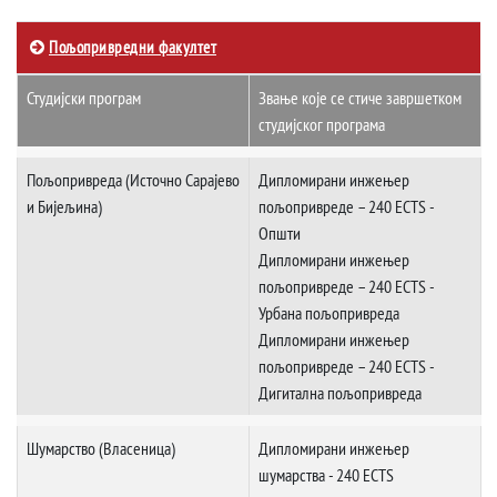
Пољопривредни факултет
Студијски програм
Звање које се стиче завршетком
студијског програма
Пољопривреда (Источно Сарајево
Дипломирани инжењер
и Бијељина)
пољопривреде – 240 ECTS -
Општи
Дипломирани инжењер
пољопривреде – 240 ECTS -
Урбана пољопривреда
Дипломирани инжењер
пољопривреде – 240 ECTS -
Дигитална пољопривреда
Шумарство (Власеница)
Дипломирани инжењер
шумарства - 240 ECTS