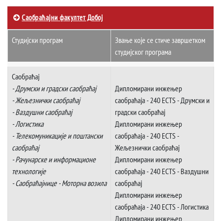
Саобраћајни факултет Добој
Студијски програм
Звање које се стиче завршетком
студијског програма
Саобраћај
- Друмски и градски саобраћај
Дипломирани инжењер
- Жељезнички саобраћај
саобраћаја - 240 ECTS - Друмски и
- Ваздушни саобраћај
градски саобраћај
- Логистика
Дипломирани инжењер
- Телекомуникације и поштански
саобраћаја - 240 ECTS -
саобраћај
Жељезнички саобраћај
- Рачунарске и информационе
Дипломирани инжењер
технологије
саобраћаја - 240 ECTS - Ваздушни
- Саобраћајнице
- Моторна возила
саобраћај
Дипломирани инжењер
саобраћаја - 240 ECTS - Логистика
Дипломирани инжењер