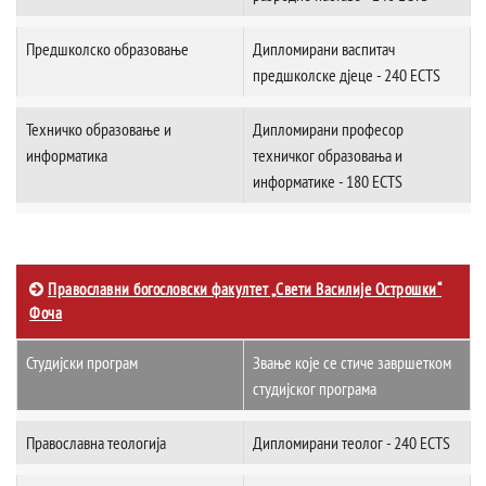
Предшколско образовање
Дипломирани васпитач
предшколске дјеце - 240 ECTS
Техничко образовање и
Дипломирани професор
информатика
техничког образовања и
информатике - 180 ECTS
Православни богословски факултет „Свети Василије Острошки“
Фоча
Студијски програм
Звање које се стиче завршетком
студијског програма
Православна теологија
Дипломирани теолог - 240 ECTS