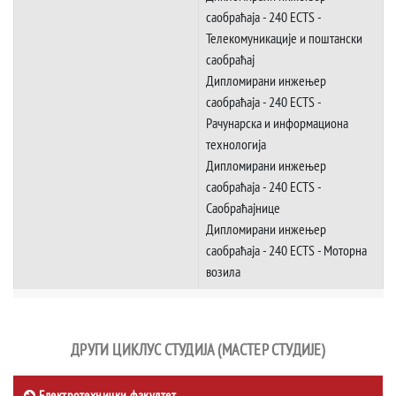
саобраћаја - 240 ECTS -
Телекомуникације и поштански
саобраћај
Дипломирани инжењер
саобраћаја - 240 ECTS -
Рачунарска и информациона
технологија
Дипломирани инжењер
саобраћаја - 240 ECTS -
Саобраћајнице
Дипломирани инжењер
саобраћаја - 240 ECTS - Моторна
возила
ДРУГИ ЦИКЛУС СТУДИЈА (МАСТЕР СТУДИЈЕ)
Електротехнички факултет