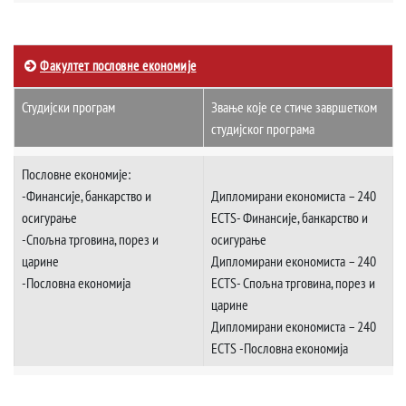
Факултет пословне економије
Студијски програм
Звање које се стиче завршетком
студијског програма
Пословнe економијe:
-Финансије, банкарство и
Дипломирани економиста – 240
осигурање
ECTS- Финансије, банкарство и
-Спољна трговина, порез и
осигурање
царине
Дипломирани економиста – 240
-Пословна економија
ECTS- Спољна трговина, порез и
царине
Дипломирани економиста – 240
ECTS -Пословна економија