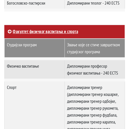
Богословско-пастирски
Дипломирани теолог - 240 ECTS
Факултет физичког васпитања и спорта
Студијски програм
Звање које се стиче завршетком
студијског програма
Физичко васпитање
Дипломирани професор
физичког васпитања - 240 ECTS
Спорт
Дипломирани тренер
(дипломирани тренер кошарке,
дипломирани тренер одбојке,
дипломирани тренер рукомета,
дипломирани тренер фудбала,
дипломирани тренер каратеа,
дипломирани тренер џуда,