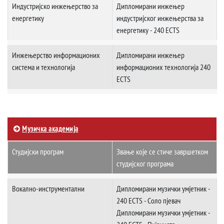
Индустријско инжењерство за
Дипломирани инжењер
енергетику
индустријског инжењерства за
енергетику - 240 ECTS
Инжењерство информационих
Дипломирани инжењер
система и технологија
информационих технологија 240
ECTS
Музичка академија
Студијски програм
Звање које се стиче завршетком
студијског програма
Вокално-инструментални
Дипломирани музички умјетник -
240 ECTS - Соло пјевач
Дипломирани музички умјетник -