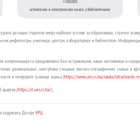
>300.000
штампаних и електронских књига у библиотекама
гурали да наши студенти имају најбоље услове за образовање, стручно усав
ени амфитеатри, учионице, центри, лабораторије и библиотеке. Информације
че комуникација са предавачима. Као истраживачи, наши наставници и сара
итичко размишљање, омогућава стицање високо-специфичних знања и вје
ласти и помјерите границе знања (
https://www.ues.rs.ba/nauka/istrazivacki-re
Сарајеву (
https://ri.ues.rs.ba/
).
ва задржана. Дизајн
УРЦ
.