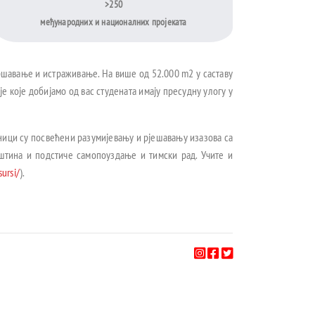
>250
међународних и националних пројеката
ршавање и истраживање. На више од 52.000 m2 у саставу
 које добијамо од вас студената имају пресудну улогу у
дници су посвећени разумијевању и рјешавању изазова са
штина и подстиче самопоуздање и тимски рад. Учите и
sursi/
).