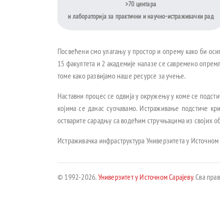
>70 центара
и лабораторија за практични и научно-истраживачки рад
Посвећени смо улагању у простор и опрему како би оси
15 факултета и 2 академије налазе се савремено опремљ
томе како развијамо наше ресурсе за учење.
Наставни процес се одвија у окружењу у коме се подсти
којима се данас суочавамо. Истраживање подстиче кр
остварите сарадњу са водећим стручњацима из својих об
Истраживачка инфраструктура Универзитета у Источном 
© 1992-2026.
Универзитет у Источном Сарајеву
. Сва пра