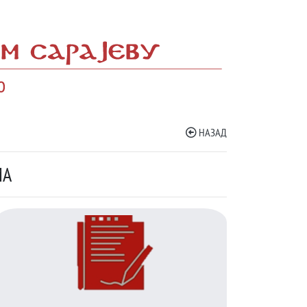
НАЗАД
МА